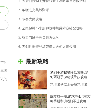
1. 大唐仙妖劫飞升特权新手攻略每日必做活动
2. 破晓之光英雄测评
载
3. 节奏大师攻略
4. 全民超神小米超神战神凯露阵容搭配攻略
5. 权力与纷争英灵殿怎么玩
6. 刀剑兵器谱登场荣耀大天使火爆公测
最新攻略
vp
的三国
梦幻手游秘境降妖攻略,梦
幻西游手游秘境降妖攻略是
历史的
什么？
秘境降妖基本介绍秘境降妖是梦幻西游手游中的一个日常挑战活动，
综攻略手册,跪求类似[综]攻
略手册和[综漫]不想攻略的
攻略者的小说。太好看了，