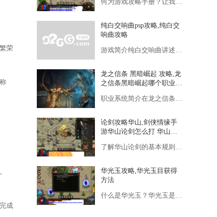
何为游戏攻略手册？让我们明确一下什么是游戏攻略手册。游戏攻略
看完这些就综漫书荒了qwq
纯白交响曲psp攻略,纯白交
响曲攻略
繁荣
游戏简介纯白交响曲讲述了主角桐生将牙和几位女主人公在音乐学院
龙之信条 黑暗崛起 攻略,龙
称
之信条黑暗崛起哪个职业最
厉害 龙之信条职业选择推
职业系统简介在龙之信条：黑暗崛起中，职业（或称Vocatio
荐
论剑攻略华山,剑侠情缘手
游华山论剑怎么打 华山论
剑打法攻略详解
了解华山论剑的基本规则华山论剑是一种以排位制进行的比赛，玩家
华光玉攻略,华光玉目获得
。
方法
什么是华光玉？华光玉是一种在游戏世界中极为珍稀的宝石，它拥有
完成