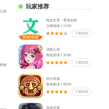
玩家推荐
己的
电击文库：零境交错
卡牌游戏 I 255M
下载游戏
消然心动
角色扮演 I 383M
下载游戏
的效
赤沙龙城
角色扮演 I 882M
下载游戏
惊雷至尊