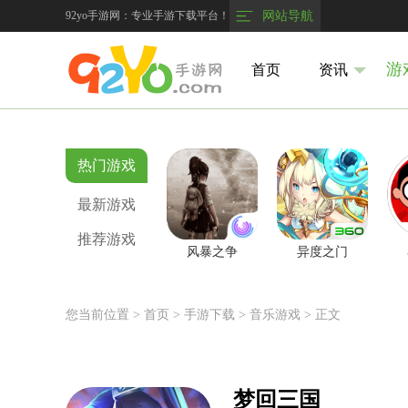
92yo手游网：专业手游下载平台！
网站导航
游
首页
资讯
热门游戏
最新游戏
推荐游戏
风暴之争
异度之门
您当前位置 >
首页
>
手游下载
> 音乐游戏
> 正文
梦回三国