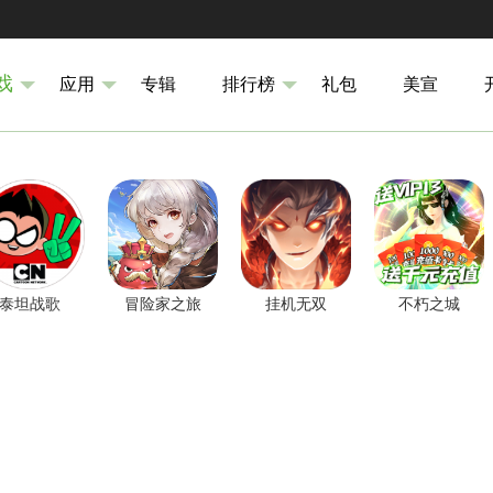
戏
应用
专辑
排行榜
礼包
美宣
泰坦战歌
冒险家之旅
挂机无双
不朽之城