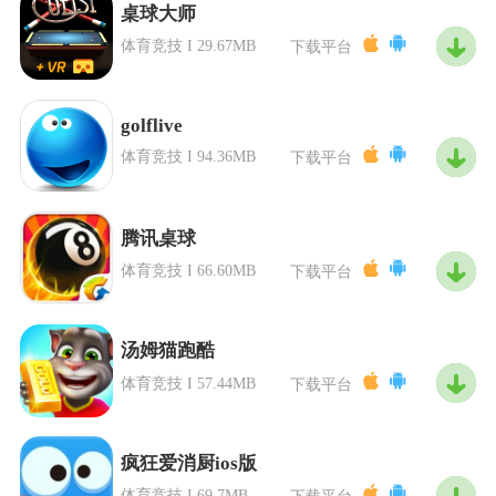
桌球大师
体育竞技 I 29.67MB
下载平台
golflive
体育竞技 I 94.36MB
下载平台
腾讯桌球
体育竞技 I 66.60MB
下载平台
汤姆猫跑酷
体育竞技 I 57.44MB
下载平台
疯狂爱消厨ios版
体育竞技 I 69.7MB