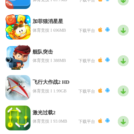
下载平台
加菲猫消星星
体育竞技 I 696MB
下载平台
舰队突击
体育竞技 I 388MB
下载平台
飞行大作战2 HD
体育竞技 I 1.99GB
下载平台
激光过载2
体育竞技 I 93.0MB
下载平台