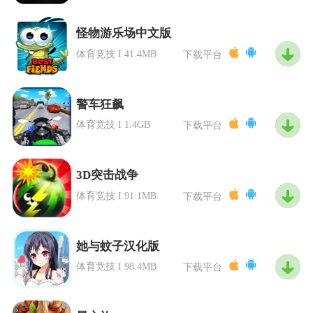
怪物游乐场中文版
体育竞技 I 41.4MB
下载平台
警车狂飙
体育竞技 I 1.4GB
下载平台
3D突击战争
体育竞技 I 91.1MB
下载平台
她与蚊子汉化版
体育竞技 I 98.4MB
下载平台