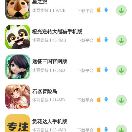
星之旅
体育竞技 I 1.97GB
下载平台
橙光逆转大熊猫手机版
体育竞技 I 45.4MB
下载平台
远征三国官网版
体育竞技 I 175MB
下载平台
石器冒险岛
体育竞技 I 214MB
下载平台
赏花达人手机版
体育竞技 I 65.4MB
下载平台