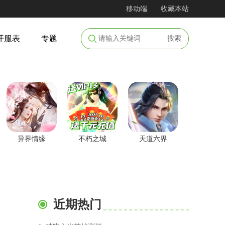
移动端
收藏本站
开服表
专题
搜索
异界情缘
不朽之城
天道六界
近期热门