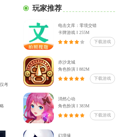
玩家推荐
电击文库：零境交错
卡牌游戏 I 255M
下载游戏
赤沙龙城
角色扮演 I 882M
下载游戏
仅考
消然心动
角色扮演 I 383M
略
下载游戏
幻境缘