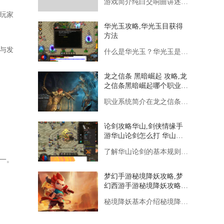
游戏简介纯白交响曲讲述了主角桐生将牙和几位女主人公在音乐学院
玩家
华光玉攻略,华光玉目获得
方法
与发
什么是华光玉？华光玉是一种在游戏世界中极为珍稀的宝石，它拥有
龙之信条 黑暗崛起 攻略,龙
之信条黑暗崛起哪个职业最
厉害 龙之信条职业选择推
职业系统简介在龙之信条：黑暗崛起中，职业（或称Vocatio
荐
论剑攻略华山,剑侠情缘手
游华山论剑怎么打 华山论
剑打法攻略详解
了解华山论剑的基本规则华山论剑是一种以排位制进行的比赛，玩家
一。
梦幻手游秘境降妖攻略,梦
幻西游手游秘境降妖攻略是
什么？
秘境降妖基本介绍秘境降妖是梦幻西游手游中的一个日常挑战活动，