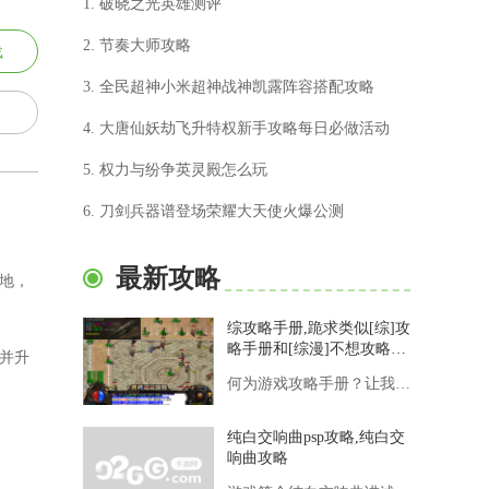
1. 破晓之光英雄测评
2. 节奏大师攻略
载
3. 全民超神小米超神战神凯露阵容搭配攻略
4. 大唐仙妖劫飞升特权新手攻略每日必做活动
5. 权力与纷争英灵殿怎么玩
6. 刀剑兵器谱登场荣耀大天使火爆公测
最新攻略
地，
综攻略手册,跪求类似[综]攻
略手册和[综漫]不想攻略的
并升
攻略者的小说。太好看了，
何为游戏攻略手册？让我们明确一下什么是游戏攻略手册。游戏攻略
看完这些就综漫书荒了qwq
纯白交响曲psp攻略,纯白交
响曲攻略