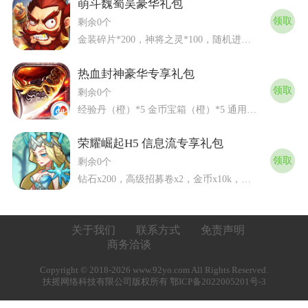
萌斗魏蜀吴豪华礼包
领取
剩余0个
金装碎片*200，神将之灵*100，随机进阶丹*200 通...
热血封神豪华专享礼包
领取
剩余0个
经验丹（橙）*5 金币宝箱（橙）*5 通用礼包码，每...
荣耀崛起H5 信息流专享礼包
领取
剩余0个
钻石x200，高级招募卷x2，金币x10k，进阶石x50 ...
关于我们
联系方式
免责声明
商务洽谈
Copyright © 2018-2026 www.92yo.com All Rights Reserved.
扶摇网络科技有限公司版权所有 鄂ICP备2022005201号-3