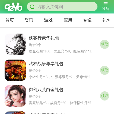
导航
首页
资讯
游戏
应用
专辑
礼包
侠客行豪华礼包
领取
剩余0个
蕴金石粉*100、龙血晶*50、红色精华*1 通用礼包码，...
武林战争尊享礼包
领取
剩余0个
小转生丹*,5，中级等级丹*2，天穹钢*2，绑元票（中）*5...
御剑八荒白金礼包
领取
剩余0个
雷霆结晶*5，战魂丹*60，伙伴悟性丹*5，铜钱*300万，...