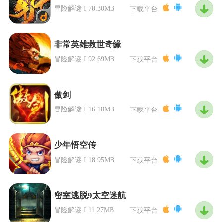
冒险解谜 I 70.30MB
下载平台
非常英雄救世奇缘
冒险解谜 I 92.69MB
下载平台
傲剑
冒险解谜 I 16.18MB
下载平台
少年悟空传
冒险解谜 I 18.95MB
下载平台
密室逃脱9太空迷航
冒险解谜 I 11.27MB
下载平台