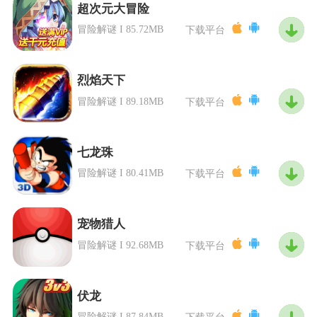
超次元大冒险
冒险解谜 I 85.72MB
下载平台
烈焰天下
冒险解谜 I 89.18MB
下载平台
七龙珠
冒险解谜 I 80.41MB
下载平台
宠物猎人
冒险解谜 I 92.68MB
下载平台
伏龙
冒险解谜 I 87.84MB