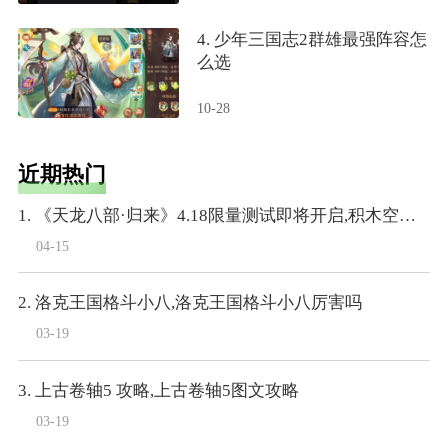
4. 少年三国志2群雄最强阵容怎
么选
10-28
近期热门
1. 《天龙八部·归来》4.18限量测试即将开启,积木空降爆料
04-15
2. 洛克王国格斗小八,洛克王国格斗小八厉害吗
03-19
3. 上古卷轴5 攻略,上古卷轴5图文攻略
03-19