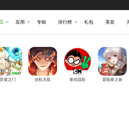
戏
应用
专辑
排行榜
礼包
美宣
异度之门
挂机无双
泰坦战歌
冒险家之旅