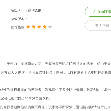
游戏大小：63.63MB
Android下
游戏版本：1.0
暂无下载
推荐指数:
家——千年前，魔神降临人间，天庭与魔界陷入旷日持久的战争。然由于天
天庭将戮天之剑这一世间最强神兵传于世间，以待有缘者于危难时持剑斩
步成长为横扫邪魔的仙界强者。游戏提供了多个职业选择，包括剑仙、术士
玩家可以根据自己的喜好自由选择。
伟的仙界宫殿到险峻的幽冥魔窟，玩家将不断探索，逐渐解锁剧情背后的真