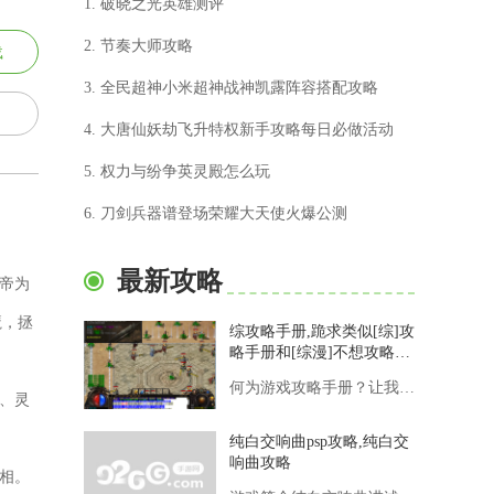
1. 破晓之光英雄测评
2. 节奏大师攻略
载
3. 全民超神小米超神战神凯露阵容搭配攻略
4. 大唐仙妖劫飞升特权新手攻略每日必做活动
5. 权力与纷争英灵殿怎么玩
6. 刀剑兵器谱登场荣耀大天使火爆公测
最新攻略
帝为
魔，拯
综攻略手册,跪求类似[综]攻
略手册和[综漫]不想攻略的
攻略者的小说。太好看了，
何为游戏攻略手册？让我们明确一下什么是游戏攻略手册。游戏攻略
看完这些就综漫书荒了qwq
、灵
纯白交响曲psp攻略,纯白交
响曲攻略
相。