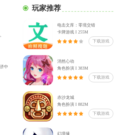
玩家推荐
电击文库：零境交错
卡牌游戏 I 255M
。
下载游戏
消然心动
济中
角色扮演 I 383M
下载游戏
赤沙龙城
角色扮演 I 882M
下载游戏
幻境缘