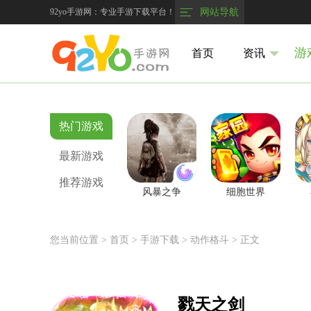
92yo手游网：专业手游下载平台！
网站导航
游
首页
资讯
热门游戏
最新游戏
推荐游戏
风暴之争
细胞世界
您当前位置 >
首页
>
手游下载
> 动作格斗
> 正文
戮天之剑