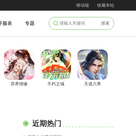
移动端
收藏本站
开服表
专题
搜索
异界情缘
不朽之城
天道六界
近期热门