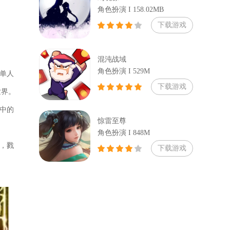
角色扮演 I 158.02MB
下载游戏
混沌战域
角色扮演 I 529M
单人
下载游戏
世界。
中的
惊雷至尊
角色扮演 I 848M
，戮
下载游戏