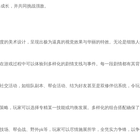
伴成长，并共同挑战强敌。
高精度的美术设计，呈现出极为逼真的视觉效果与华丽的特效。无论是细致
家在游戏过程中可以体验到多样化的剧情支线与事件。每一段剧情都有其背
的社交活动，如组队副本、帮会活动、结为好友甚至是双修伴侣系统，令玩
长策略，玩家可以选择专精某一技能或均衡发展。多样化的组合搭配确保了
服竞技场、帮会战、野外pk等，玩家可以尽情施展所学，全凭实力争锋，以