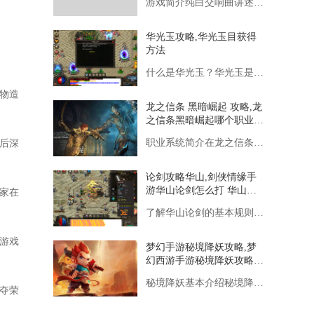
游戏简介纯白交响曲讲述了主角桐生将牙和几位女主人公在音乐学院
华光玉攻略,华光玉目获得
方法
什么是华光玉？华光玉是一种在游戏世界中极为珍稀的宝石，它拥有
人物造
龙之信条 黑暗崛起 攻略,龙
之信条黑暗崛起哪个职业最
厉害 龙之信条职业选择推
职业系统简介在龙之信条：黑暗崛起中，职业（或称Vocatio
后深
荐
论剑攻略华山,剑侠情缘手
游华山论剑怎么打 华山论
家在
剑打法攻略详解
了解华山论剑的基本规则华山论剑是一种以排位制进行的比赛，玩家
游戏
梦幻手游秘境降妖攻略,梦
幻西游手游秘境降妖攻略是
什么？
秘境降妖基本介绍秘境降妖是梦幻西游手游中的一个日常挑战活动，
争夺荣