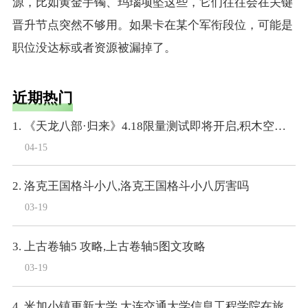
源，比如黄金手镯、玛瑙项坠这些，它们往往会在关键
晋升节点突然不够用。如果卡在某个军衔段位，可能是
职位没达标或者资源被漏掉了。
近期热门
1. 《天龙八部·归来》4.18限量测试即将开启,积木空降爆料
04-15
2. 洛克王国格斗小八,洛克王国格斗小八厉害吗
03-19
3. 上古卷轴5 攻略,上古卷轴5图文攻略
03-19
4. 米加小镇更新大学,大连交通大学信息工程学院在旅顺大学城里么