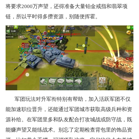
将要求2000万声望，还得准备大量铂金戒指和翡翠项
链，所以平时得多攒资源，别随便挥霍。
军团玩法对升军衔特别有帮助，加入活跃军团不仅
能加速职位晋升，还能通过军团城市获取高级兵种和资
源补给。在军团里多和队友配合打攻城战或防守战，既
能赚声望又能练战术。别忘了定期检查背包里的饰品资